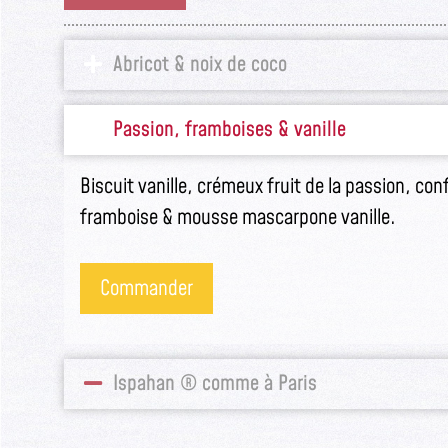
Abricot & noix de coco
Biscuit croustillant noisettes, confit d’abricot
de coco.
Commander
Passion, framboises & vanille
Ispahan ® comme à Paris