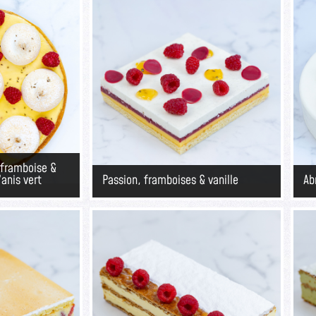
 framboise &
’anis vert
Passion, framboises & vanille
Ab