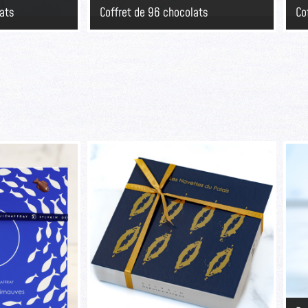
lats
Coffret de 96 chocolats
Co