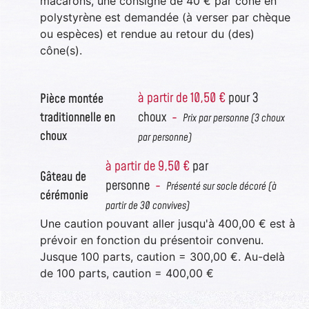
macarons, une consigne de 40 € par cône en
polystyrène est demandée (à verser par chèque
ou espèces) et rendue au retour du (des)
cône(s).
à partir de 10,50 €
pour 3
Pièce montée
choux
-
traditionnelle en
Prix par personne (3 choux
choux
par personne)
à partir de 9,50 €
par
Gâteau de
personne
-
Présenté sur socle décoré (à
cérémonie
partir de 30 convives)
Une caution pouvant aller jusqu'à 400,00 € est à
prévoir en fonction du présentoir convenu.
Jusque 100 parts, caution = 300,00 €. Au-delà
de 100 parts, caution = 400,00 €