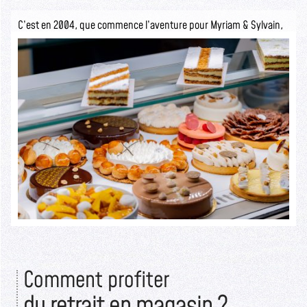
C’est en 2004, que commence l’aventure pour Myriam & Sylvain,
ils ouvrent la pâtisserie Sylvain Depuichaffray dans une boutique
authentique.
Seuls les initiés savent ce qui se cache derrière cette devanture
rustique.
Lire la suite >>
Comment profiter
du retrait en magasin ?