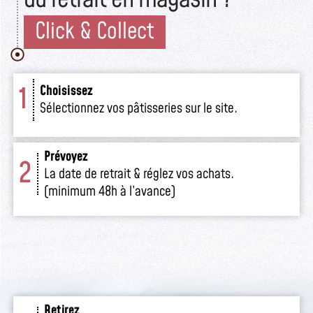
Click & Collect
1
Choisissez
Sélectionnez vos pâtisseries sur le site.
Prévoyez
2
La date de retrait & réglez vos achats.
(minimum 48h à l’avance)
Retirez
3
Venez retirer votre commande
en boutique.