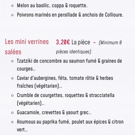
Melon au basilic, coppa & roquette.
Poivrons marinés en persillade & anchois de Collioure.
Les mini verrines
3,20€
La pièce
-
(Minimum 8
salées
pièces identiques)
Tzatzíki de concombre au saumon fumé & graines de
courges..
Caviar d’aubergines, féta, tomate rôtie & herbes
fraîches (végétarien)..
Crumble de courgettes, roquettes & stracciatella
(végétarien)..
Guacamole, crevettes & yaourt grec..
Houmous au paprika fumé, poulet aux épices & citron
vert..