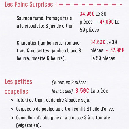
Les Pains Surprises
34,00€
Le 30
Saumon fumé, fromage frais
pièces
- 47,00€
Le
à la ciboulette & jus de citron
50 pièces
34,00€
Le 30
Charcutier (jambon cru, fromage
pièces
- 47,00€
frais & noisettes, jambon blanc &
Le 50 pièces
beurre, rosette & beurre).
Les petites
(Minimum 8 pièces
coupelles
3,50€
La pièce
identiques)
Tataki de thon, coriandre & sauce soja.
Carpaccio de poulpe au citron confit & huile d’olive.
Cannelloni d’aubergine à la brousse & à la tomate
(végétarien).