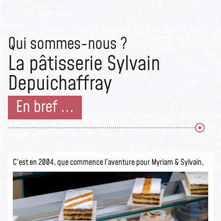
Qui sommes-nous ?
La pâtisserie Sylvain
Depuichaffray
En bref ...
C’est en 2004, que commence l’aventure pour Myriam & Sylvain,
ils ouvrent la pâtisserie Sylvain Depuichaffray dans une boutique
authentique.
Seuls les initiés savent ce qui se cache derrière cette devanture
rustique.