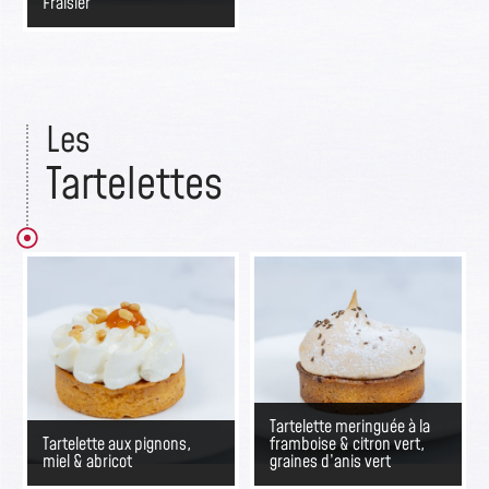
Fraisier
Les
Tartelettes​
Tartelette meringuée à la
Tartelette aux pignons,
framboise & citron vert,
miel & abricot
graines d’anis vert