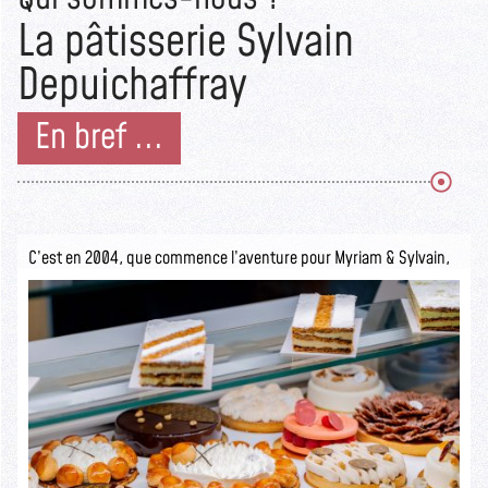
La pâtisserie Sylvain
Depuichaffray
En bref ...
C’est en 2004, que commence l’aventure pour Myriam & Sylvain,
ils ouvrent la pâtisserie Sylvain Depuichaffray dans une boutique
authentique.
Seuls les initiés savent ce qui se cache derrière cette devanture
rustique.
Lire la suite >>