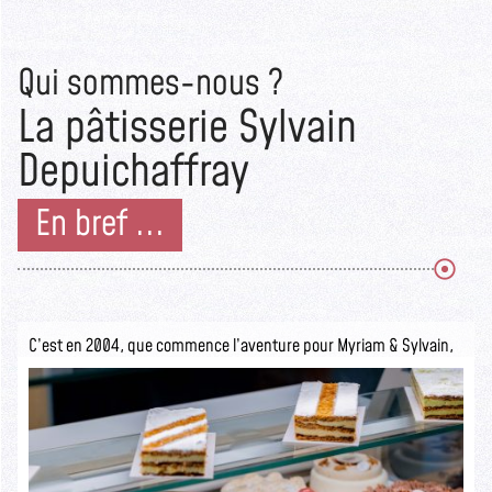
Qui sommes-nous ?
La pâtisserie Sylvain
Depuichaffray
En bref ...
C’est en 2004, que commence l’aventure pour Myriam & Sylvain,
ils ouvrent la pâtisserie Sylvain Depuichaffray dans une boutique
authentique.
Seuls les initiés savent ce qui se cache derrière cette devanture
rustique.