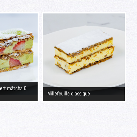
 vert mâtcha &
Millefeuille classique