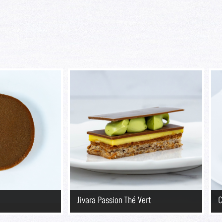
Jivara Passion Thé Vert
C