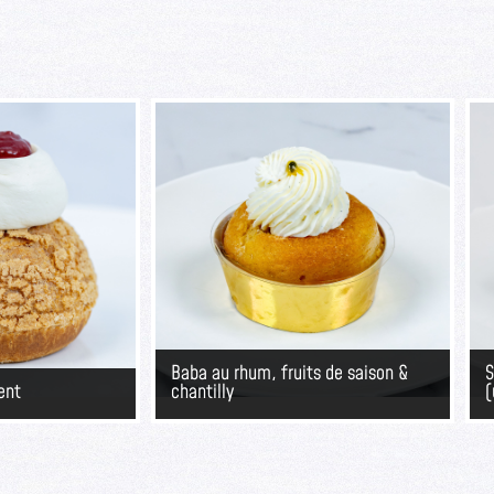
Baba au rhum, fruits de saison &
S
ent
chantilly
(