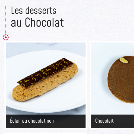
Les desserts​
au Chocolat
Éclair au chocolat noir
Chocolait