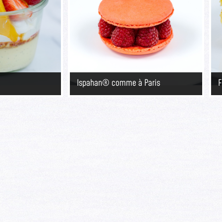
Ispahan® comme à Paris
F