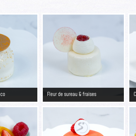
oco
Fleur de sureau & fraises
C