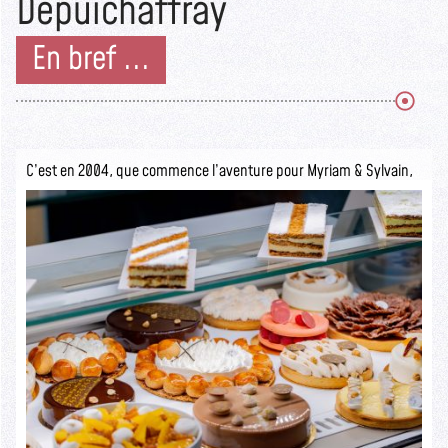
Depuichaffray
En bref ...
C’est en 2004, que commence l’aventure pour Myriam & Sylvain,
ils ouvrent la pâtisserie Sylvain Depuichaffray dans une boutique
authentique.
Seuls les initiés savent ce qui se cache derrière cette devanture
rustique.
Lire la suite >>