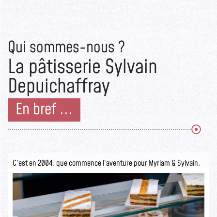
Qui sommes-nous ?
La pâtisserie Sylvain
Depuichaffray
En bref ...
C’est en 2004, que commence l’aventure pour Myriam & Sylvain,
ils ouvrent la pâtisserie Sylvain Depuichaffray dans une boutique
authentique.
Seuls les initiés savent ce qui se cache derrière cette devanture
rustique.