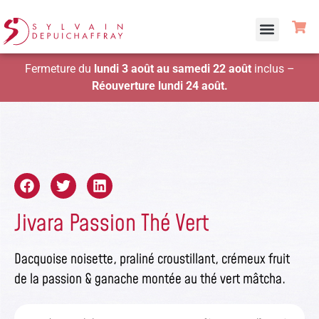
Fermeture du
lundi 3 août au samedi 22 août
inclus –
Réouverture lundi 24 août.
Jivara Passion Thé Vert
Dacquoise noisette, praliné croustillant, crémeux fruit
de la passion & ganache montée au thé vert mâtcha.