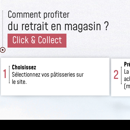
Comment profiter
du retrait en magasin ?
Click & Collect
Pr
Choisissez
1
2
La
Sélectionnez vos pâtisseries sur
ac
le site.
(m