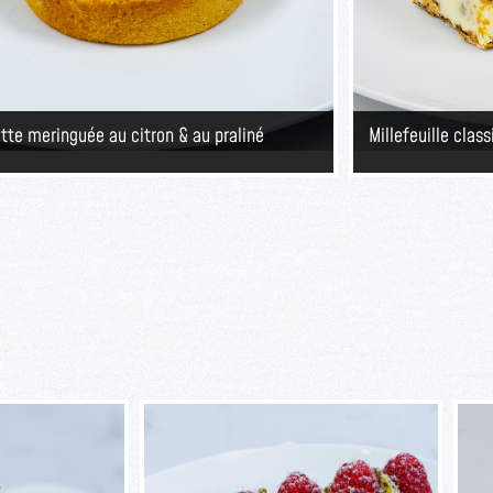
ette meringuée au citron & au praliné
Millefeuille clas