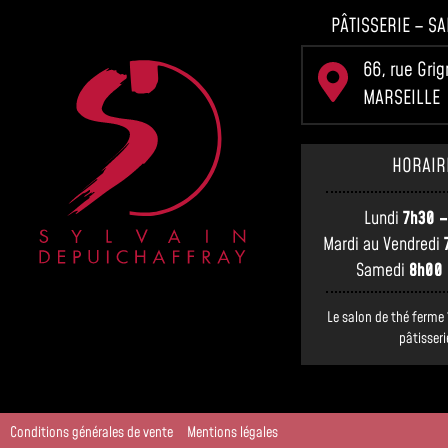
PÂTISSERIE – SA
66, rue Gri
MARSEILLE
HORAIR
Lundi
7h30 –
Mardi au Vendredi
Samedi
8h00 
Le salon de thé ferme 
pâtisseri
Conditions générales de vente
Mentions légales