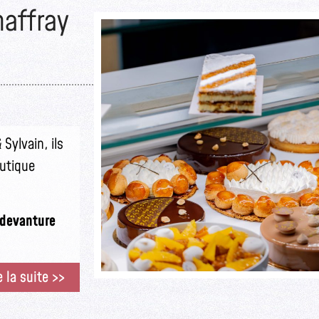
haffray
Sylvain, ils
outique
e devanture
e la suite >>