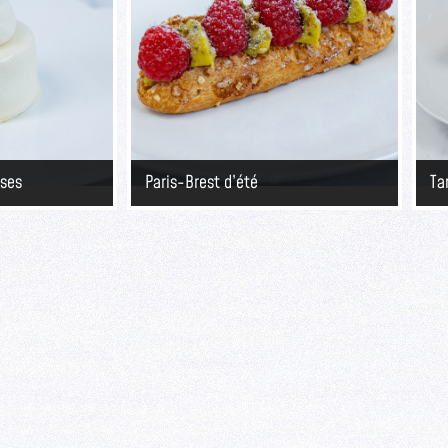
ises
Paris-Brest d’été
Ta