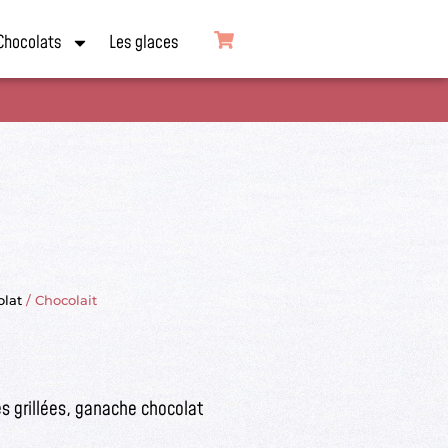
Chocolats
Les glaces
olat
/ Chocolait
s grillées, ganache chocolat