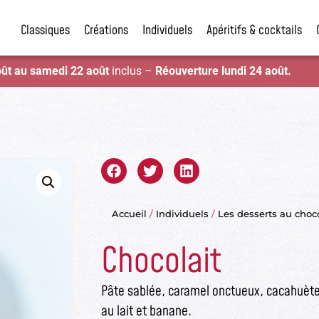
Classiques
Créations
Individuels
Apéritifs & cocktails
oût au samedi 22 août
inclus –
Réouverture lundi 24 août.
Accueil
/
Individuels
/
Les desserts au choc
Chocolait
Pâte sablée, caramel onctueux, cacahuète
au lait et banane.