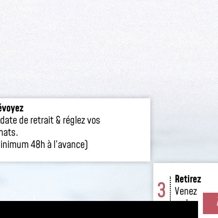
évoyez
Retirez
3
 date de retrait & réglez vos
Venez reti
hats.
en boutiqu
inimum 48h à l’avance)