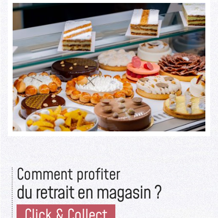
ils ouvrent la pâtisserie Sylvain Depuichaffray dans une boutique
authentique.
Seuls les initiés savent ce qui se cache derrière cette devanture
rustique.
Lire la suite >>
Comment profiter
du retrait en magasin ?
Click & Collect