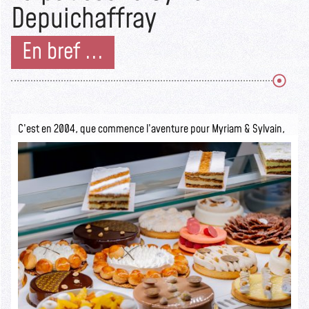
Depuichaffray
En bref ...
C’est en 2004, que commence l’aventure pour Myriam & Sylvain,
ils ouvrent la pâtisserie Sylvain Depuichaffray dans une boutique
authentique.
Seuls les initiés savent ce qui se cache derrière cette devanture
rustique.
Lire la suite >>