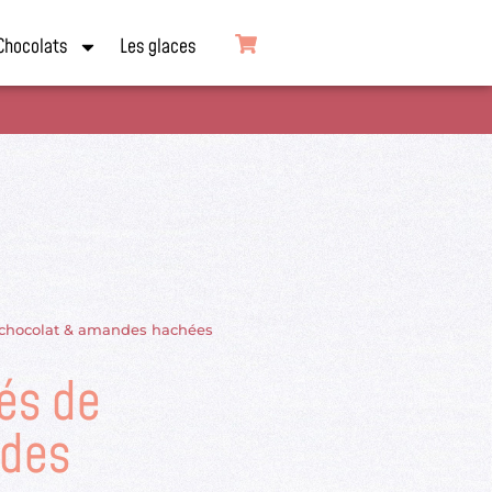
Chocolats
Les glaces
e chocolat & amandes hachées
és de
ndes