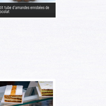
tit tube d’amandes enrobées de
ocolat