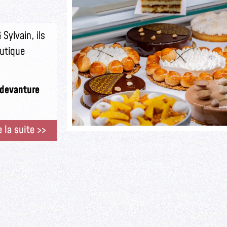
Sylvain, ils
outique
e devanture
e la suite >>