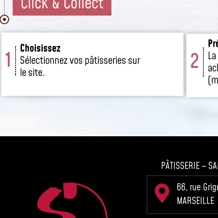
Click & Collect
Pr
Choisissez
1
2
La
Sélectionnez vos pâtisseries sur
ac
le site.
(m
PÂTISSERIE – SA
66, rue Gri
MARSEILLE