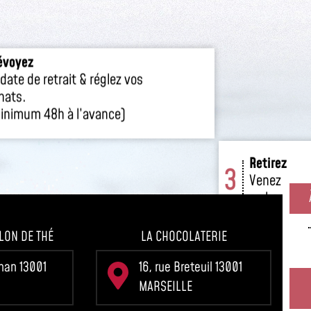
évoyez
Retirez
3
 date de retrait & réglez vos
Venez reti
hats.
en boutiqu
inimum 48h à l’avance)
LON DE THÉ
LA CHOCOLATERIE
gnan 13001
16, rue Breteuil 13001
MARSEILLE