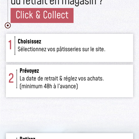
du retrait en magasin ?
Click & Collect
1
Choisissez
Sélectionnez vos pâtisseries sur le site.
Prévoyez
2
La date de retrait & réglez vos achats.
(minimum 48h à l’avance)
Retirez
3
Venez retirer votre commande
en boutique.