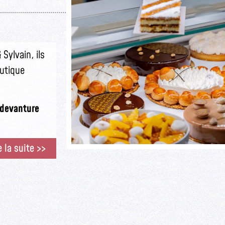
Sylvain, ils
outique
e devanture
e la suite >>