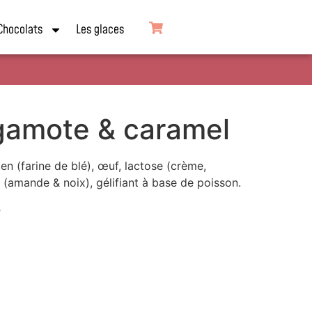
Chocolats
Les glaces
rgamote & caramel
en (farine de blé), œuf, lactose (crème,
ue (amande & noix), gélifiant à base de poisson.
e