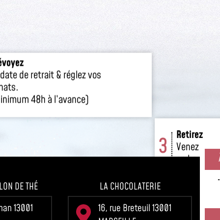
évoyez
Retirez
3
 date de retrait & réglez vos
Venez reti
hats.
en boutiqu
inimum 48h à l’avance)
LON DE THÉ
LA CHOCOLATERIE
gnan 13001
16, rue Breteuil 13001