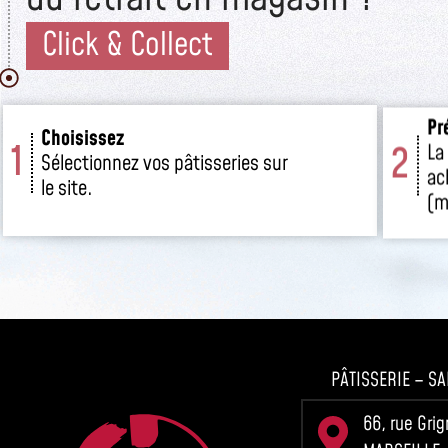
Click & Collect
Pr
Choisissez
1
2
La
Sélectionnez vos pâtisseries sur
ac
le site.
(m
PÂTISSERIE – SA
66, rue Gri