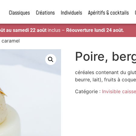
Classiques
Créations
Individuels
Apéritifs & cocktails
oût au samedi 22 août
inclus –
Réouverture lundi 24 août.
& caramel
Poire, be
céréales contenant du glut
beurre, lait), fruits à coq
Catégorie :
Invisible caiss