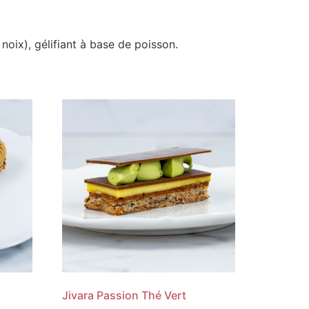
noix), gélifiant à base de poisson.
Jivara Passion Thé Vert