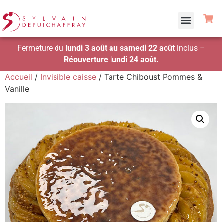
Fermeture du
lundi 3 août au samedi 22 août
inclus –
Réouverture lundi 24 août.
Accueil
/
Invisible caisse
/ Tarte Chiboust Pommes &
Vanille